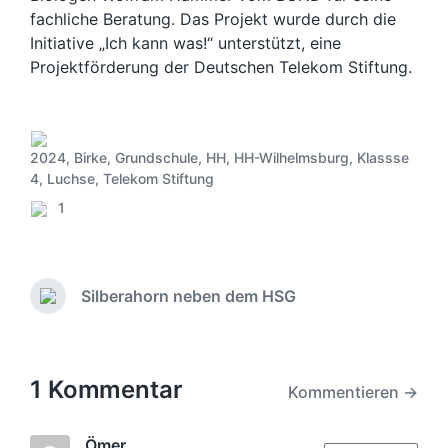
fachliche Beratung. Das Projekt wurde durch die
Initiative „Ich kann was!“ unterstützt, eine
Projektförderung der Deutschen Telekom Stiftung.
2024
,
Birke
,
Grundschule
,
HH
,
HH-Wilhelmsburg
,
Klassse
V
4
,
Luchse
,
Telekom Stiftung
e
1
r
K
ö
o
f
m
f
m
Silberahorn neben dem HSG
e
e
N
n
n
ä
t
c
t
l
h
a
i
s
1 Kommentar
r
Kommentieren →
c
t
e
h
e
t
r
Ömer