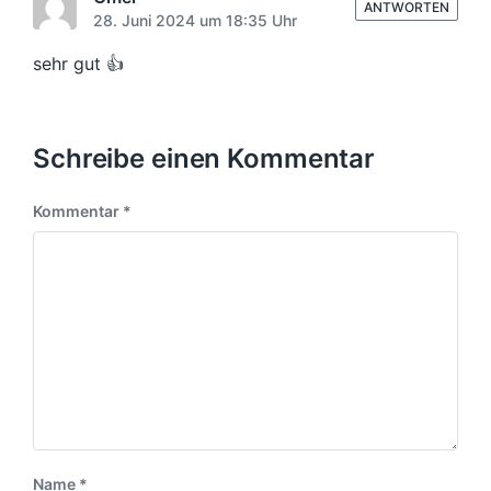
ANTWORTEN
i
B
28. Juni 2024 um 18:35 Uhr
e
n
i
sehr gut 👍
t
r
a
g
Schreibe einen Kommentar
:
Kommentar
*
Name
*