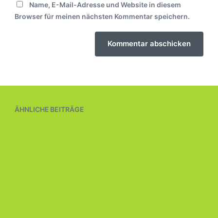
Name, E-Mail-Adresse und Website in diesem
Browser für meinen nächsten Kommentar speichern.
ÄHNLICHE BEITRÄGE
Rosskastanie bei der Bergstraße –
3a
17. Juni 2026
V
e
2026
,
Grundschule
,
Kastanie
,
Klasse 3
,
Schule
r
Neuenstein
,
Stiftung Naturschutzfonds Baden-
V
ö
Württemberg
e
f