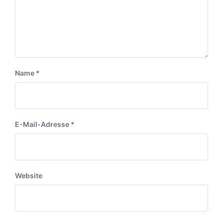
r
a
a
g
g
:
:
Name
*
E-Mail-Adresse
*
Website