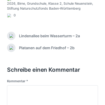
2026
,
Birne
,
Grundschule
,
Klasse 2
,
Schule Neuenstein
,
V
Stiftung Naturschutzfonds Baden-Württemberg
e
0
r
K
ö
o
f
m
f
m
Lindenallee beim Wasserturm – 2a
e
e
V
n
n
o
t
r
t
Platanen auf dem Friedhof – 2b
N
l
h
a
ä
i
e
r
c
c
r
e
h
h
i
s
Schreibe einen Kommentar
t
g
t
i
e
e
r
n
Kommentar
*
r
B
B
e
e
i
i
t
t
r