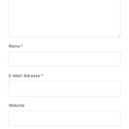
r
r
a
a
g
g
:
:
Name
*
E-Mail-Adresse
*
Website