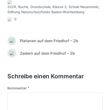
2026
,
Buche
,
Grundschule
,
Klasse 2
,
Schule Neuenstein
,
V
Stiftung Naturschutzfonds Baden-Württemberg
e
0
r
K
ö
o
f
m
f
m
Platanen auf dem Friedhof – 2b
e
e
V
n
n
o
t
r
t
Zedern auf dem Friedhof – 2b
N
l
h
a
ä
i
e
r
c
c
r
e
h
h
i
s
Schreibe einen Kommentar
t
g
t
i
e
e
r
n
Kommentar
*
r
B
B
e
e
i
i
t
t