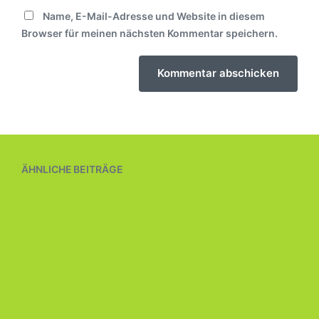
Name, E-Mail-Adresse und Website in diesem
Browser für meinen nächsten Kommentar speichern.
ÄHNLICHE BEITRÄGE
Eiche an der Schönenfelder Wettern
27. Juni 2024
V
e
2024
,
Bienen
,
Eiche
,
Elbinselschule
,
Grundschule
,
r
V
HH
,
HH-Wilhelmsburg
,
Klassse 4
,
Telekom Stiftung
ö
e
f
r