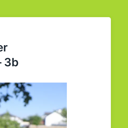
er
– 3b