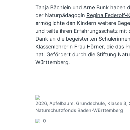
Tanja Bächlein und Arne Bunk haben 
der Naturpädagogin
Regina Federolf-
ermöglichte den Kindern weitere Be
und teilte ihren Erfahrungsschatz mit
Dank an die begeisterten Schülerinnen
Klassenlehrerin Frau Hörner, die das Pr
hat. Gefördert durch die Stiftung Na
Württemberg.
2026
,
Apfelbaum
,
Grundschule
,
Klasse 3
,
V
Naturschutzfonds Baden-Württemberg
e
0
r
K
ö