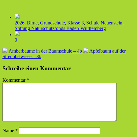
Veröffentlicht
2026
,
Birne
,
Grundschule
,
Klasse 3
,
Schule Neuenstein
,
in
Stiftung Naturschutzfonds Baden-Württemberg
Kommentare
0
Vorheriger
Nächster
Amberbäume in der Baumschule – 4b
Apfelbaum auf der
Beitrag:
Beitrag:
Streuobstwiese – 3b
Schreibe einen Kommentar
Kommentar
*
Name
*