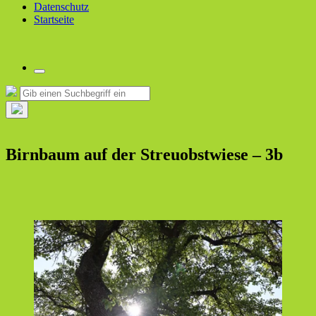
Datenschutz
Startseite
Suchfeld
umschalten
Suche
Suchen
nach:
Such-
Overlay
verbergen
Birnbaum auf der Streuobstwiese – 3b