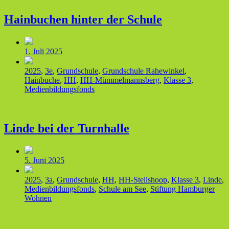
Hainbuchen hinter der Schule
Veröffentlichungsdatum
1. Juli 2025
Veröffentlicht
2025
,
3e
,
Grundschule
,
Grundschule Rahewinkel
,
in
Hainbuche
,
HH
,
HH-Mümmelmannsberg
,
Klasse 3
,
Medienbildungsfonds
Linde bei der Turnhalle
Veröffentlichungsdatum
5. Juni 2025
Veröffentlicht
2025
,
3a
,
Grundschule
,
HH
,
HH-Steilshoop
,
Klasse 3
,
Linde
,
in
Medienbildungsfonds
,
Schule am See
,
Stiftung Hamburger
Wohnen