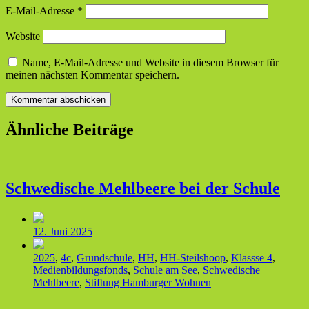
E-Mail-Adresse
*
Website
Name, E-Mail-Adresse und Website in diesem Browser für
meinen nächsten Kommentar speichern.
Ähnliche Beiträge
Schwedische Mehlbeere bei der Schule
Veröffentlichungsdatum
12. Juni 2025
Veröffentlicht
2025
,
4c
,
Grundschule
,
HH
,
HH-Steilshoop
,
Klassse 4
,
in
Medienbildungsfonds
,
Schule am See
,
Schwedische
Mehlbeere
,
Stiftung Hamburger Wohnen